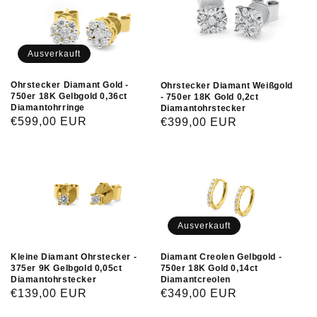
Ausverkauft
Ohrstecker Diamant Gold -
Ohrstecker Diamant Weißgold
750er 18K Gelbgold 0,36ct
- 750er 18K Gold 0,2ct
Diamantohrringe
Diamantohrstecker
Normaler
€599,00 EUR
Normaler
€399,00 EUR
Preis
Preis
Ausverkauft
Diamant Creolen Gelbgold -
Kleine Diamant Ohrstecker -
750er 18K Gold 0,14ct
375er 9K Gelbgold 0,05ct
Diamantcreolen
Diamantohrstecker
Normaler
€349,00 EUR
Normaler
€139,00 EUR
Preis
Preis