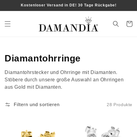
Direkt
Kostenloser Versand in DE! 30 Tage Rückgabe!
zum
Inhalt
Warenko
Kategorie:
Diamantohrringe
Diamantohrstecker und Ohrringe mit Diamanten.
Stöbere durch unsere große Auswahl an Ohrringen
aus Gold mit Diamanten.
Filtern und sortieren
28 Produkte