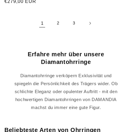
Normaler
€279,00 EUR
Preis
Preis
1
2
3
Erfahre mehr über unsere
Diamantohrringe
Diamantohrringe verköpern Exklusivität und
spiegeln die Persönlichkeit des Trägers wider. Ob
schlichte Eleganz oder opulenter Auftritt - mit den
hochwertigen Diamantohrringen von DAMANDIA
machst du immer eine gute Figur.
Beliebteste Arten von Ohrringen